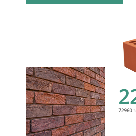
2
72960
з