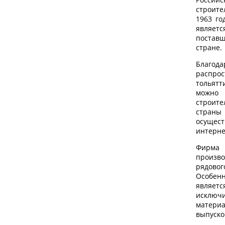
строит
1963 го
являетс
постав
стране.
Благ
распрос
тольят
можно 
строит
стран
осуще
интерне
Фирм
произв
рядо
Особен
являе
исклю
материа
выпуско