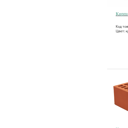
Кирпи
Код то
Цвет: к