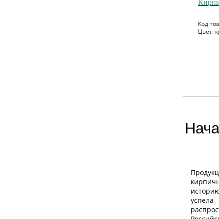
Кирпи
Код то
Цвет: к
Нача
Продук
кирпич
истори
успел
расп
Росс